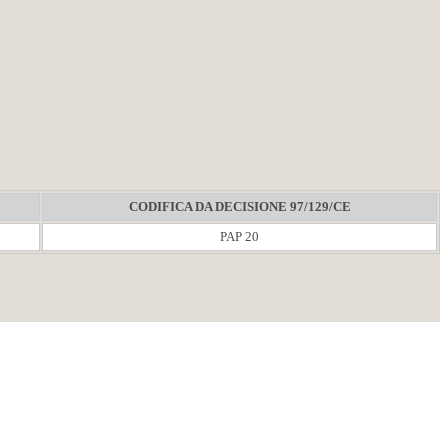
CODIFICA DA DECISIONE 97/129/CE
PAP 20