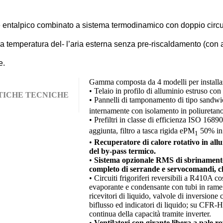
 entalpico combinato a sistema termodinamico con doppio circuit
 temperatura del- l’aria esterna senza pre-riscaldamento (con
e.
Gamma composta da 4 modelli per installazi
• Telaio in profilo di alluminio estruso con
TICHE TECNICHE
• Pannelli di tamponamento di tipo sandwic
internamente con isolamento in poliuretano
• Prefiltri in classe di efficienza ISO 168
aggiunta, filtro a tasca rigida ePM
50% in m
1
•
Recuperatore di calore rotativo in all
del by-pass termico.
•
Sistema opzionale RMS di sbrinamento e
completo di serrande e servocomandi, ch
• Circuiti frigoriferi reversibili a R410A co
evaporante e condensante con tubi in rame e
ricevitori di liquido, valvole di inversione ci
biflusso ed indicatori di liquido; su CFR-
continua della capacità tramite inverter.
•
Ventilatori con girante libera a pale r