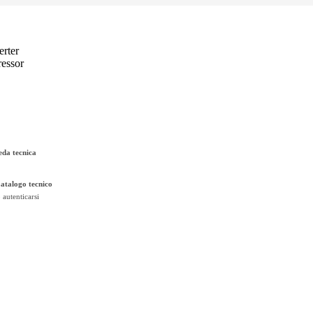
eda tecnica
Catalogo tecnico
 autenticarsi