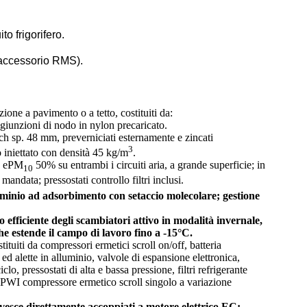
o frigorifero.
 accessorio RMS).
one a pavimento o a tetto, costituiti da:
 giunzioni di nodo in nylon precaricato.
h sp. 48 mm, preverniciati esternamente e zincati
3
 iniettato con densità 45 kg/m
.
90 ePM
50% su entrambi i circuiti aria, a grande superficie; in
10
andata; pressostati controllo filtri inclusi.
uminio ad adsorbimento con setaccio molecolare; gestione
fficiente degli scambiatori attivo in modalità invernale,
e estende il campo di lavoro fino a -15°C.
stituiti da compressori ermetici scroll on/off, batteria
d alette in alluminio, valvole di espansione elettronica,
clo, pressostati di alta e bassa pressione, filtri refrigerante
HPWI compressore ermetico scroll singolo a variazione
ovesce direttamente accoppiati a motore elettrico EC;