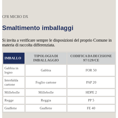
CFR MICRO DX
Smaltimento imballaggi
Si invita a verificare sempre le disposizioni del proprio Comune in
materia di raccolta differenziata.
TIPOLOGIA DI
CODIFICA DA DECISIONE
IMBALLO
IMBALLAGGIO
97/129/CE
Gabbia in
Gabbia
FOR 50
legno
Interfalda
Foglio cartone
PAP 20
cartone
Millebolle
Millebolle
HDPE 2
Regge
Reggia
PP 5
Graffette
Graffette
FE 40