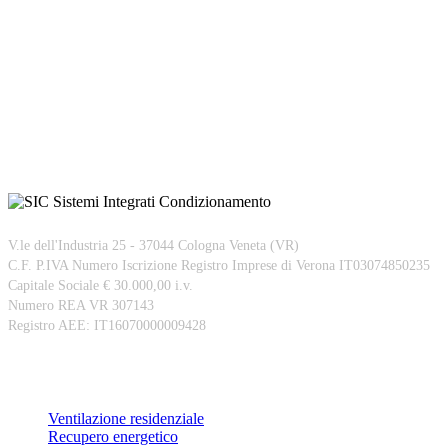
V.le dell'Industria 25 - 37044 Cologna Veneta (VR)
C.F. P.IVA Numero Iscrizione Registro Imprese di Verona IT03074850235
Capitale Sociale € 30.000,00 i.v.
Numero REA VR 307143
Registro AEE: IT16070000009428
Prodotti
Ventilazione residenziale
Recupero energetico