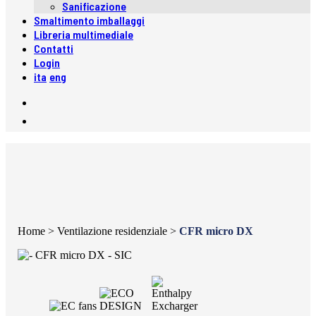
Sanificazione
Smaltimento imballaggi
Libreria multimediale
Contatti
Login
ita
eng
Home
>
Ventilazione residenziale
>
CFR micro DX