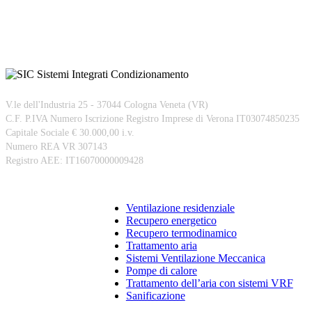
V.le dell'Industria 25 - 37044 Cologna Veneta (VR)
C.F. P.IVA Numero Iscrizione Registro Imprese di Verona IT03074850235
Capitale Sociale € 30.000,00 i.v.
Numero REA VR 307143
Registro AEE: IT16070000009428
Prodotti
Ventilazione residenziale
Recupero energetico
Recupero termodinamico
Trattamento aria
Sistemi Ventilazione Meccanica
Pompe di calore
Trattamento dell’aria con sistemi VRF
Sanificazione