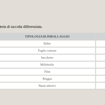
ria di raccolta differenziata.
TIPOLOGIA DI IMBALLAGGIO
Pallet
Foglio cartone
Sacchetto
Millebolle
Film
Reggia
Nastri adesivi