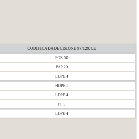
CODIFICA DA DECISIONE 97/129/CE
FOR 50
PAP 20
LDPE 4
HDPE 2
LDPE 4
PP 5
LDPE 4