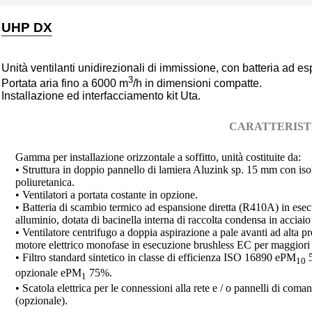
UHP DX
Unità ventilanti unidirezionali di immissione, con batteria ad es
3
Portata aria fino a 6000 m
/h in dimensioni compatte.
Installazione ed interfacciamento kit Uta.
CARATTERIST
Gamma per installazione orizzontale a soffitto, unità costituite da:
• Struttura in doppio pannello di lamiera Aluzink sp. 15 mm con is
poliuretanica.
• Ventilatori a portata costante in opzione.
• Batteria di scambio termico ad espansione diretta (R410A) in esecu
alluminio, dotata di bacinella interna di raccolta condensa in acciaio
• Ventilatore centrifugo a doppia aspirazione a pale avanti ad alta 
motore elettrico monofase in esecuzione brushless EC per maggiori 
• Filtro standard sintetico in classe di efficienza ISO 16890 ePM
5
10
opzionale ePM
75%.
1
• Scatola elettrica per le connessioni alla rete e / o pannelli di com
(opzionale).