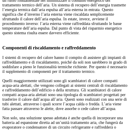
un ruolo fondamentale nel minimizzare il consumo energetico del
trattamento termico dell’aria. Un sistema di recupero dell’energia trasmette
l’energia termica dall’aria espulsa all’aria esterna in entrata. Questo
significa che d’inverno l’aria esterna viene riscaldata semplicemente
sfruttando il calore dell’aria espulsa. In estate, invece, avviene il
procedimento inverso: l’aria esterna viene raffreddata sfruttando le basse
temperature dell’aria espulsa. Dal punto di vista del risparmio energetico
questo sistema risulta essere davvero efficiente.
Componenti di riscaldamento e raffreddamento
I sistemi di recupero del calore hanno il compito di assistere gli impianti di
raffreddamento e di riscaldamento, poiché da soli non sarebbero in grado di
soddisfare a pieno le funzionalità termiche richieste. Per questo è necessario
il supplemento di componenti per il trattamento termico.
Quelli maggiormente utilizzati sono gli scambiatori di calore compatti
acqua-aria alettati, che vengono collegati ai sistemi centrali di riscaldamento
e raffreddamento dell’edificio o della struttura. Gli scambiatori di calore
compatti acqua-aria alettati sono una tipologia di scambiatori progettati per
trasferire il calore dall’acqua all’aria. Questi sono realizzati con una serie di
tubi alettati, attraverso i quali scorre l’acqua calda o fredda. L’aria viene
fatta passare attraverso le alette, dove assorbe o cede calore all’acqua.
Non solo, una soluzione spesso adottata è anche quella di incorporare una
batteria ad espansione diretta ad un’unità trattamento aria, che fungerà da
evaporatore o condensatore di un circuito refrigerante e raffredderà o