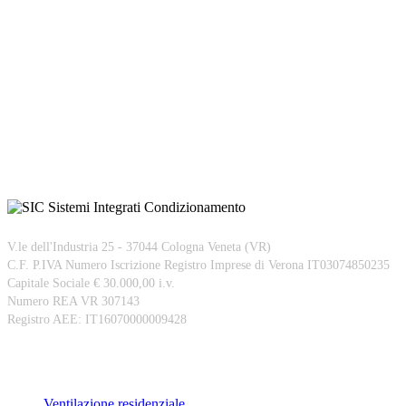
V.le dell'Industria 25 - 37044 Cologna Veneta (VR)
C.F. P.IVA Numero Iscrizione Registro Imprese di Verona IT03074850235
Capitale Sociale € 30.000,00 i.v.
Numero REA VR 307143
Registro AEE: IT16070000009428
Prodotti
Ventilazione residenziale