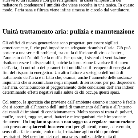
attraverso un radiatore con gas refrigerante: la bassa temperatura del
radiatore fa condensare l’umidità che viene raccolta in una tanica. In questo
modo, l’aria sana e filtrata viene infine rimessa in circolo dal ventilatore.
Unità trattamento aria: pulizia e manutenzione
Gli edifici di nuova generazione sono progettati per essere sigillati
ermeticamente, il che può impedire un adeguato ricambio d’aria. Ciò può
portare a una serie di problemi, tra cui la diffusione di virus e batteri,
l’aumento dell’umidità e la muffa. Per questo, i sistemi di ventilazione
risultano essere indispensabili, poiché la loro azione favorisce il rinnovo
dell’aria, il controllo dei parametri di umidità ed il recupero di energia ai
fini del risparmio energetico. Un altro fattore a sostegno dell’unità di
trattamento dell’aria è il fatto che, oramai, anche l’aumento delle sostanze
inquinanti che si accumulano negli impianti di aerazione, per poi disperdersi
nell’aria, contribuiscono al peggioramento delle condizioni dell’aria indoor,
determinando effetti negativi sulla salute di chi occupa questi spazi.
Col tempo, la sporcizia che proviene dall’ambiente esterno o interno è facile
che si accumuli all’interno dell’ unità di trattamento dell’aria o all’interno
dei canali di impianti di condizionamento. Molto spesso si tratta di polveri,
muffe, insetti, ruggine, acari, batteri e microrganismi che è importante
rimuovere. Un
impianto sporco
o
non soggetto a regolare manutenzione
può provocare
spiacevoli inconvenienti
per gli utenti, come, ad esempio,
senso di affaticamento, emicrania, irritazione agli occhi o problemi
respiratori. Nel peggiore dei casi, una scarsa pulizia delle unità di