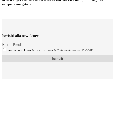
in tecnologia avanzata la necessità di rendere razionali gli impieghi di
recupero energetico.
Iscriviti alla newsletter
Email
Acconsento all’uso dei miei dati secondo l'
informativa ex art. 13 GDPR
Iscriviti