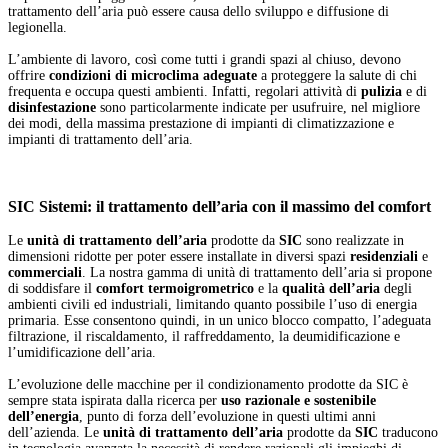
trattamento dell’aria può essere causa dello sviluppo e diffusione di
legionella.
L’ambiente di lavoro, così come tutti i grandi spazi al chiuso, devono
offrire
condizioni di microclima adeguate
a proteggere la salute di chi
frequenta e occupa questi ambienti. Infatti, regolari attività di
pulizia
e di
disinfestazione
sono particolarmente indicate per usufruire, nel migliore
dei modi, della massima prestazione di impianti di climatizzazione e
impianti di trattamento dell’aria.
SIC Sistemi: il trattamento dell’aria con il massimo del comfort
Le
unità di trattamento dell’aria
prodotte da
SIC
sono realizzate in
dimensioni ridotte per poter essere installate in diversi spazi
residenziali
e
commerciali
. La nostra gamma di unità di trattamento dell’aria si propone
di soddisfare il
comfort termoigrometrico
e la
qualità dell’aria
degli
ambienti civili ed industriali, limitando quanto possibile l’uso di energia
primaria. Esse consentono quindi, in un unico blocco compatto, l’adeguata
filtrazione, il riscaldamento, il raffreddamento, la deumidificazione e
l’umidificazione dell’aria.
L’evoluzione delle macchine per il condizionamento prodotte da SIC è
sempre stata ispirata dalla ricerca per
uso razionale e sostenibile
dell’energia
, punto di forza dell’evoluzione in questi ultimi anni
dell’azienda. Le
unità di trattamento dell’aria
prodotte da
SIC
traducono