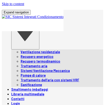
Skip to content
Home
Expand navigation
Chi siamo
Prodotti
Prodotti
Ventilazione residenziale
Recupero energetico
Recupero termodinamico
Trattamento aria
Sistemi Ventilazione Meccanica
Pompe di calore
Trattamento dell’aria con sistemi VRF
Sanificazione
Smaltimento imballaggi
Libreria multimediale
Contatti
Login