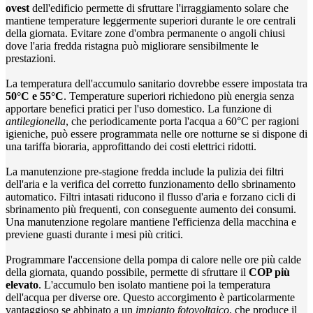
ovest
dell'edificio permette di sfruttare l'irraggiamento solare che
mantiene temperature leggermente superiori durante le ore centrali
della giornata. Evitare zone d'ombra permanente o angoli chiusi
dove l'aria fredda ristagna può migliorare sensibilmente le
prestazioni.
La temperatura dell'accumulo sanitario dovrebbe essere impostata tra
50°C e 55°C
. Temperature superiori richiedono più energia senza
apportare benefici pratici per l'uso domestico. La funzione di
antilegionella
, che periodicamente porta l'acqua a 60°C per ragioni
igieniche, può essere programmata nelle ore notturne se si dispone di
una tariffa bioraria, approfittando dei costi elettrici ridotti.
La manutenzione pre-stagione fredda include la pulizia dei filtri
dell'aria e la verifica del corretto funzionamento dello sbrinamento
automatico. Filtri intasati riducono il flusso d'aria e forzano cicli di
sbrinamento più frequenti, con conseguente aumento dei consumi.
Una manutenzione regolare mantiene l'efficienza della macchina e
previene guasti durante i mesi più critici.
Programmare l'accensione della pompa di calore nelle ore più calde
della giornata, quando possibile, permette di sfruttare il
COP più
elevato
. L'accumulo ben isolato mantiene poi la temperatura
dell'acqua per diverse ore. Questo accorgimento è particolarmente
vantaggioso se abbinato a un
impianto fotovoltaico
, che produce il