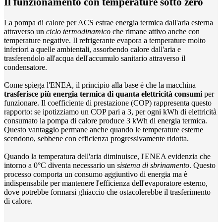
Il funzionamento con temperature sotto zero
La pompa di calore per ACS estrae energia termica dall'aria esterna
attraverso un
ciclo termodinamico
che rimane attivo anche con
temperature negative. Il refrigerante evapora a temperature molto
inferiori a quelle ambientali, assorbendo calore dall'aria e
trasferendolo all'acqua dell'accumulo sanitario attraverso il
condensatore.
Come spiega l'ENEA, il principio alla base è che la macchina
trasferisce più energia termica di quanta elettricità consumi
per
funzionare. Il coefficiente di prestazione (COP) rappresenta questo
rapporto: se ipotizziamo un COP pari a 3, per ogni kWh di elettricità
consumato la pompa di calore produce 3 kWh di energia termica.
Questo vantaggio permane anche quando le temperature esterne
scendono, sebbene con efficienza progressivamente ridotta.
Quando la temperatura dell'aria diminuisce, l'ENEA evidenzia che
intorno a 0°C diventa necessario un
sistema di sbrinamento
. Questo
processo comporta un consumo aggiuntivo di energia ma è
indispensabile per mantenere l'efficienza dell'evaporatore esterno,
dove potrebbe formarsi ghiaccio che ostacolerebbe il trasferimento
di calore.