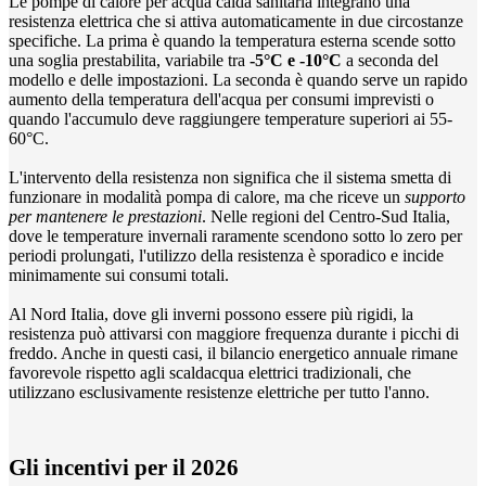
Le pompe di calore per acqua calda sanitaria integrano una
resistenza elettrica che si attiva automaticamente in due circostanze
specifiche. La prima è quando la temperatura esterna scende sotto
una soglia prestabilita, variabile tra
-5°C e -10°C
a seconda del
modello e delle impostazioni. La seconda è quando serve un rapido
aumento della temperatura dell'acqua per consumi imprevisti o
quando l'accumulo deve raggiungere temperature superiori ai 55-
60°C.
L'intervento della resistenza non significa che il sistema smetta di
funzionare in modalità pompa di calore, ma che riceve un
supporto
per mantenere le prestazioni
. Nelle regioni del Centro-Sud Italia,
dove le temperature invernali raramente scendono sotto lo zero per
periodi prolungati, l'utilizzo della resistenza è sporadico e incide
minimamente sui consumi totali.
Al Nord Italia, dove gli inverni possono essere più rigidi, la
resistenza può attivarsi con maggiore frequenza durante i picchi di
freddo. Anche in questi casi, il bilancio energetico annuale rimane
favorevole rispetto agli scaldacqua elettrici tradizionali, che
utilizzano esclusivamente resistenze elettriche per tutto l'anno.
Gli incentivi per il 2026