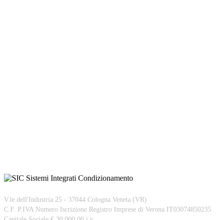
V.le dell'Industria 25 - 37044 Cologna Veneta (VR)
C.F. P.IVA Numero Iscrizione Registro Imprese di Verona IT03074850235
Capitale Sociale € 30.000,00 i.v.