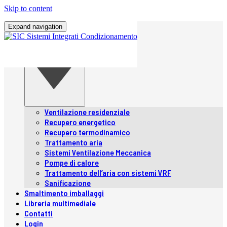
Skip to content
Home
Expand navigation
Chi siamo
Prodotti
Prodotti
Ventilazione residenziale
Recupero energetico
Recupero termodinamico
Trattamento aria
Sistemi Ventilazione Meccanica
Pompe di calore
Trattamento dell’aria con sistemi VRF
Sanificazione
Smaltimento imballaggi
Libreria multimediale
Contatti
Login