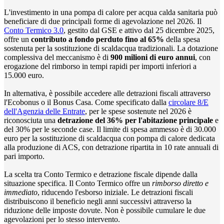
L'investimento in una pompa di calore per acqua calda sanitaria può
beneficiare di due principali forme di agevolazione nel 2026. Il
Conto Termico 3.0
, gestito dal GSE e attivo dal 25 dicembre 2025,
offre un
contributo a fondo perduto fino al 65%
della spesa
sostenuta per la sostituzione di scaldacqua tradizionali. La dotazione
complessiva del meccanismo è di
900 milioni di euro annui
, con
erogazione del rimborso in tempi rapidi per importi inferiori a
15.000 euro.
In alternativa, è possibile accedere alle detrazioni fiscali attraverso
l'Ecobonus o il Bonus Casa. Come specificato dalla
circolare 8/E
dell'Agenzia delle Entrate
, per le spese sostenute nel 2026 è
riconosciuta una
detrazione del 36% per l'abitazione principale
e
del 30% per le seconde case. Il limite di spesa ammesso è di 30.000
euro per la sostituzione di scaldacqua con pompa di calore dedicata
alla produzione di ACS, con detrazione ripartita in 10 rate annuali di
pari importo.
La scelta tra Conto Termico e detrazione fiscale dipende dalla
situazione specifica. Il Conto Termico offre un
rimborso diretto e
immediato
, riducendo l'esborso iniziale. Le detrazioni fiscali
distribuiscono il beneficio negli anni successivi attraverso la
riduzione delle imposte dovute. Non è possibile cumulare le due
agevolazioni per lo stesso intervento.