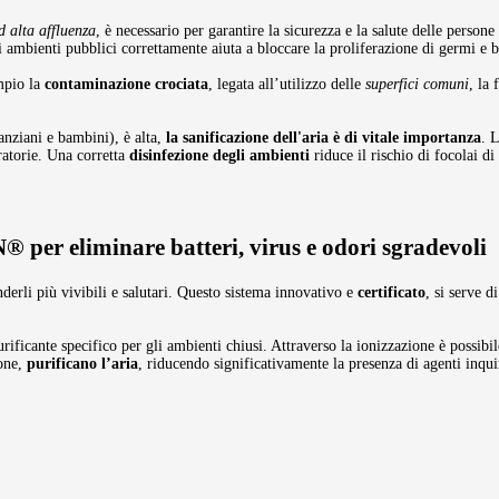
d alta affluenza
, è necessario per garantire la sicurezza e la salute delle person
li ambienti pubblici correttamente aiuta a bloccare la proliferazione di germi e 
mpio la
contaminazione crociata
, legata all’utilizzo delle
superfici comuni
, la
(anziani e bambini), è alta,
la sanificazione dell'aria è di vitale importanza
. 
iratorie. Una corretta
disinfezione degli ambienti
riduce il rischio di focolai di
EN®
per eliminare batteri, virus e odori sgradevoli
nderli più vivibili e salutari. Questo sistema innovativo e
certificato
, si serve di
rificante specifico per gli ambienti chiusi. Attraverso la ionizzazione è possibi
ione,
purificano l’aria
, riducendo significativamente la presenza di agenti inqui