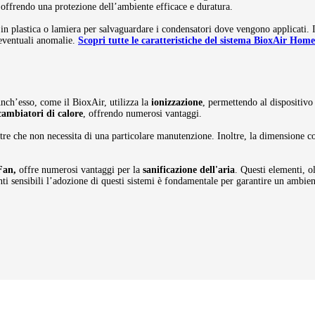
, offrendo una protezione dell’ambiente efficace e duratura.
 in plastica o lamiera per salvaguardare i condensatori dove vengono applicati. I
 eventuali anomalie.
Scopri tutte le caratteristiche del sistema BioxAir Home
Anch’esso, come il BioxAir, utilizza la
ionizzazione
, permettendo al dispositivo
scambiatori di calore
, offrendo numerosi vantaggi.
ltre che non necessita di una particolare manutenzione. Inoltre, la dimensione co
Fan,
offre numerosi vantaggi per la
sanificazione dell'aria
. Questi elementi, ol
nti sensibili l’adozione di questi sistemi è fondamentale per garantire un ambien