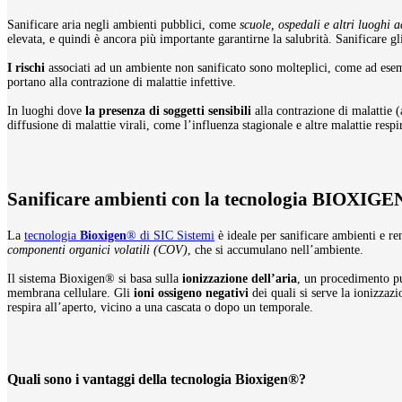
Sanificare aria negli ambienti pubblici, come
scuole, ospedali e altri luoghi a
elevata, e quindi è ancora più importante garantirne la salubrità. Sanificare g
I rischi
associati ad un ambiente non sanificato sono molteplici, come ad ese
portano alla contrazione di malattie infettive.
In luoghi dove
la presenza di soggetti sensibili
alla contrazione di malattie 
diffusione di malattie virali, come l’influenza stagionale e altre malattie resp
Sanificare ambienti con la tecnologia BIOXIG
La
tecnologia
Bioxigen
® di SIC Sistemi
è ideale per sanificare ambienti e re
componenti organici volatili (COV)
, che si accumulano nell’ambiente.
Il sistema Bioxigen® si basa sulla
ionizzazione dell’aria
, un procedimento pu
membrana cellulare. Gli
ioni ossigeno negativi
dei quali si serve la ionizzaz
respira all’aperto, vicino a una cascata o dopo un temporale.
Quali sono i vantaggi della tecnologia Bioxigen®?