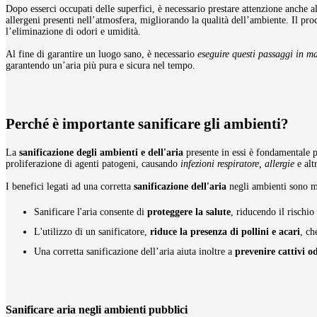
Dopo esserci occupati delle superfici, è necessario prestare attenzione anche a
allergeni presenti nell’atmosfera, migliorando la qualità dell’ambiente. Il pro
l’eliminazione di odori e umidità.
Al fine di garantire un luogo sano, è necessario
eseguire questi passaggi in m
garantendo un’aria più pura e sicura nel tempo.
Perché è importante sanificare gli ambienti?
La
sanificazione degli ambienti e dell'aria
presente in essi è fondamentale 
proliferazione di agenti patogeni, causando
infezioni respiratore, allergie
e alt
I benefici legati ad una corretta
sanificazione dell'aria
negli ambienti sono m
Sanificare l'aria consente di
proteggere la salute
, riducendo il rischio 
L'utilizzo di un sanificatore,
riduce la presenza di pollini e acari
, ch
Una
corretta sanificazione dell’aria aiuta inoltre a
prevenire cattivi o
Sanificare aria negli ambienti pubblici