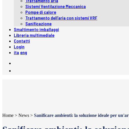
Trattamento aria
Sistemi Ventilazione Meccanica
Pompe di calore
Trattamento dell’aria con sistemi VRF
Sanificazione
Smaltimento imballaggi
Libreria multimediale
Contatti
Login
ita
eng
Home
>
News
>
Sanificare ambienti: la soluzione ideale per un'ari