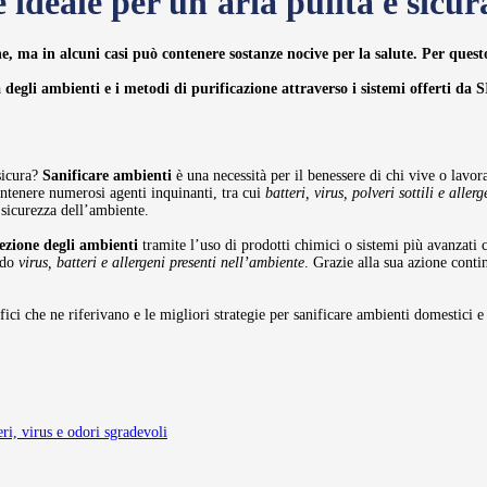
 ideale per un'aria pulita e sicur
ne, ma in alcuni casi
può contenere sostanze nocive
per la salute. Per ques
 degli ambienti e i metodi di purificazione attraverso i sistemi offerti da 
 sicura?
Sanificare ambienti
è una necessità per il benessere di chi vive o lavora
ntenere numerosi agenti inquinanti, tra cui
batteri, virus, polveri sottili e allerg
a sicurezza dell’ambiente.
fezione degli ambienti
tramite l’uso di prodotti chimici o sistemi più avanzati 
ando
virus, batteri e allergeni presenti nell’ambiente
. Grazie alla sua azione contin
ici che ne riferivano e le migliori strategie per sanificare ambienti domestici e 
i, virus e odori sgradevoli