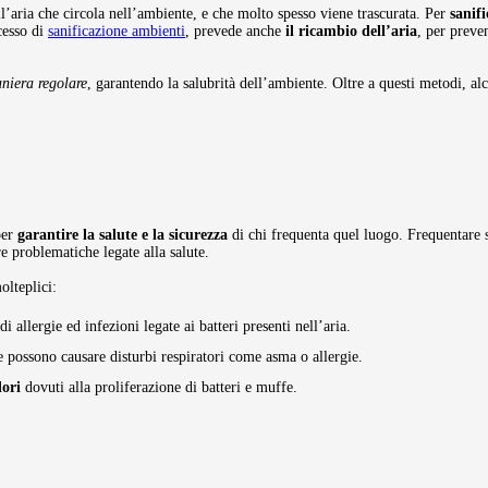
ll’aria che circola nell’ambiente, e che molto spesso viene trascurata. Per
sanifi
cesso di
sanificazione ambienti
, prevede anche
il ricambio dell’aria
, per preve
aniera regolare
, garantendo la salubrità dell’ambiente. Oltre a questi metodi, a
per
garantire la salute e la sicurezza
di chi frequenta quel luogo. Frequentare sp
re problematiche legate alla salute.
olteplici:
di allergie ed infezioni legate ai batteri presenti nell’aria.
e possono causare disturbi respiratori come asma o allergie.
dori
dovuti alla proliferazione di batteri e muffe.