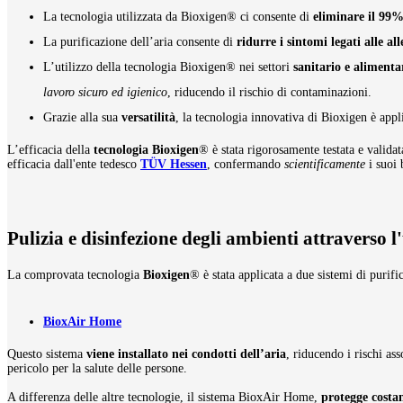
La tecnologia utilizzata da Bioxigen® ci consente di
eliminare il 99%
La purificazione dell’aria consente di
ridurre i sintomi legati alle all
L’utilizzo della tecnologia Bioxigen® nei settori
sanitario e alimenta
lavoro sicuro ed igienico
, riducendo il rischio di contaminazioni.
Grazie alla sua
versatilità
, la tecnologia innovativa di Bioxigen è appl
L’efficacia della
tecnologia Bioxigen
® è stata rigorosamente testata e valida
efficacia dall'ente tedesco
TÜV Hessen
, confermando
scientificamente
i suoi 
Pulizia e disinfezione degli ambienti attraverso l
La comprovata tecnologia
Bioxigen
®
è stata applicata a due sistemi di purifi
BioxAir Home
Questo sistema
viene installato nei condotti dell’aria
, riducendo i rischi as
pericolo per la salute delle persone.
A differenza delle altre tecnologie, il sistema BioxAir Home,
protegge costa