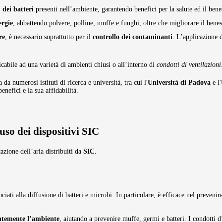
 dei batteri
presenti nell’ambiente, garantendo benefici per la salute ed il bene
ergie
, abbattendo polvere, polline, muffe e funghi, oltre che migliorare il bene
re
, è necessario soprattutto per il
controllo dei contaminanti
. L’applicazione 
icabile ad una varietà di ambienti chiusi o all’interno di
condotti di ventilazioni
ta da numerosi
istituti di ricerca e università, tra cui l'
Università di Padova
e l'
benefici e la sua affidabilità.
'uso dei dispositivi SIC
cazione dell’aria distribuiti da
SIC
.
sociati alla diffusione di batteri e microbi. In particolare, è efficace nel preven
ntemente l’ambiente
, aiutando a prevenire muffe, germi e batteri. I condotti d