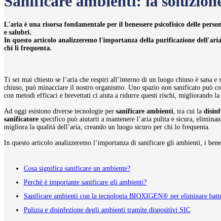
Sanificare ambienti: la soluzione
L'aria è una
risorsa fondamentale
per il benessere psicofisico delle perso
e salubri.
In questo articolo analizzeremo l'importanza della purificazione dell'aria
chi li frequenta.
Ti sei mai chiesto se l’aria che respiri all’interno di un luogo chiuso è sana e
chiuso, può minacciare il nostro organismo. Uno spazio non sanificato può co
con metodi efficaci e brevettati ci aiuta a ridurre questi rischi, migliorando l
Ad oggi esistono diverse tecnologie per
sanificare ambienti
, tra cui la
disin
sanificatore
specifico può aiutarti a mantenere l’aria pulita e sicura, elimin
migliora la qualità dell’aria, creando un luogo sicuro per chi lo frequenta.
In questo articolo analizzeremo l‘importanza di sanificare gli ambienti, i benef
Cosa significa sanificare un ambiente?
Perché è importante sanificare gli ambienti?
Sanificare ambienti con la tecnologia BIOXIGEN® per eliminare batter
Pulizia e disinfezione degli ambienti tramite dispositivi SIC