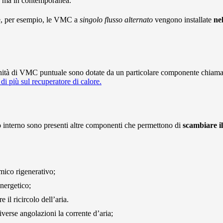
, ma in contemporanea.
ne, per esempio, le VMC a
singolo flusso alternato
vengono installate
ne
le unità di VMC puntuale sono dotate da un particolare componente chiam
di più sul recuperatore di calore.
uo interno sono presenti altre componenti che permettono di
scambiare il
amico rigenerativo;
nergetico;
e il ricircolo dell’aria.
diverse angolazioni la corrente d’aria;