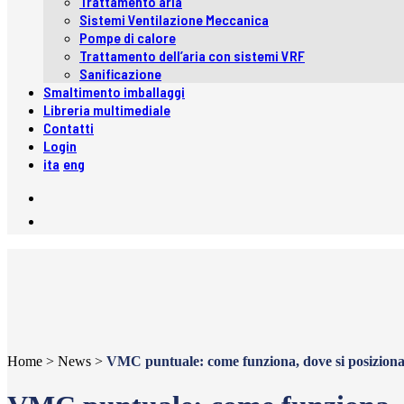
Trattamento aria
Sistemi Ventilazione Meccanica
Pompe di calore
Trattamento dell’aria con sistemi VRF
Sanificazione
Smaltimento imballaggi
Libreria multimediale
Contatti
Login
ita
eng
Home
>
News
>
VMC puntuale: come funziona, dove si posiziona 