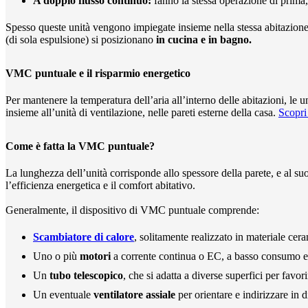
A doppio flusso continuo:
fanno la stessa operazione di prima
Spesso queste unità vengono impiegate insieme nella stessa abitazio
(di sola espulsione) si posizionano
in cucina e in bagno.
VMC puntuale e il risparmio energetico
Per mantenere la temperatura dell’aria all’interno delle abitazioni, 
insieme all’unità di ventilazione, nelle pareti esterne della casa.
Scopri 
Come è fatta la VMC puntuale?
La lunghezza dell’unità corrisponde allo spessore della parete, e al s
l’efficienza energetica e il comfort abitativo.
Generalmente, il dispositivo di VMC puntuale comprende:
Scambiatore di calore
, solitamente realizzato in materiale cer
Uno o più
motori
a corrente continua o EC, a basso consumo e
Un
tubo telescopico
, che si adatta a diverse superfici per favorir
Un eventuale
ventilatore assiale
per orientare e indirizzare in 