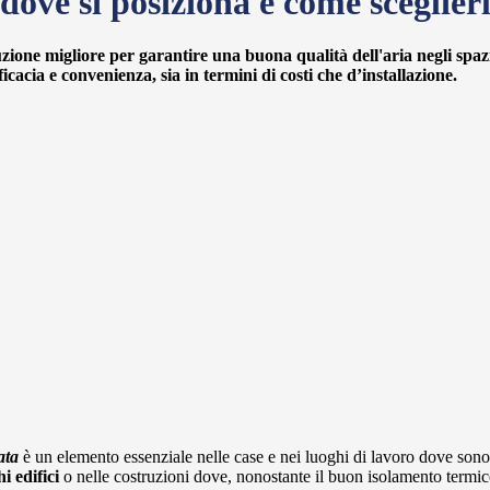
ove si posiziona e come sceglier
luzione migliore per garantire una
buona qualità dell'aria
negli spaz
fficacia e convenienza
, sia in termini di costi che d’installazione.
lata
è un elemento essenziale nelle case e nei luoghi di lavoro dove son
i edifici
o nelle costruzioni dove, nonostante il buon isolamento termico