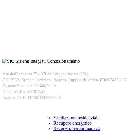
V.le dell'Industria 25 - 37044 Cologna Veneta (VR)
C.F. P.IVA Numero Iscrizione Registro Imprese di Verona IT03074850235
Capitale Sociale € 30.000,00 i.v.
Numero REA VR 307143
Registro AEE: IT16070000009428
Prodotti
Ventilazione residenziale
Recupero energetico
Recupero termodinamico