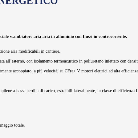
ENERGETICO
ciale scambiatore aria-aria in alluminio con flussi in controcorrente.
azione aria modificabili in cantiere.
ata all’esterno, con isolamento termoacustico in poliuretano iniettato con densi
amente accoppiato, a più velocità; su CFre+ V motori elettrici ad alta efficienz
ipropilene a bassa perdita di carico, estraibili lateralmente, in classe di effi
enaggio totale.