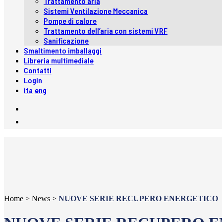
Trattamento aria
Sistemi Ventilazione Meccanica
Pompe di calore
Trattamento dell’aria con sistemi VRF
Sanificazione
Smaltimento imballaggi
Libreria multimediale
Contatti
Login
ita
eng
Home
>
News
>
NUOVE SERIE RECUPERO ENERGETICO