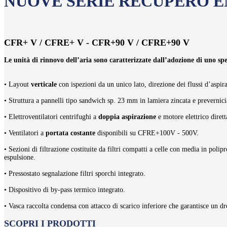
NUOVE SERIE RECUPERO 
CFR+ V / CFRE+ V - CFR+90 V / CFRE+90 V
Le unità di rinnovo dell’aria sono caratterizzate dall’adozione di uno spe
• Layout
verticale
con ispezioni da un unico lato, direzione dei flussi d’aspir
• Struttura a pannelli tipo sandwich sp. 23 mm in lamiera zincata e prevernici
• Elettroventilatori centrifughi a
doppia aspirazione
e motore elettrico dirett
• Ventilatori a
portata costante
disponibili su CFRE+100V - 500V.
• Sezioni di filtrazione costituite da filtri compatti a celle con media in pol
espulsione.
• Pressostato segnalazione filtri sporchi integrato.
• Dispositivo di by-pass termico integrato.
• Vasca raccolta condensa con attacco di scarico inferiore che garantisce un dr
SCOPRI I PRODOTTI