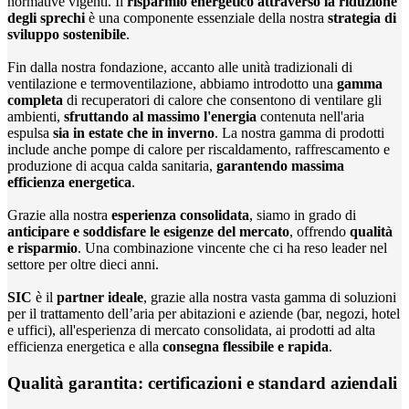
normative vigenti. Il
risparmio energetico attraverso la riduzione
degli sprechi
è una componente essenziale della nostra
strategia di
sviluppo sostenibile
.
Fin dalla nostra fondazione, accanto alle unità tradizionali di
ventilazione e termoventilazione, abbiamo introdotto una
gamma
completa
di recuperatori di calore che consentono di ventilare gli
ambienti,
sfruttando al massimo l'energia
contenuta nell'aria
espulsa
sia in estate che in inverno
. La nostra gamma di prodotti
include anche pompe di calore per riscaldamento, raffrescamento e
produzione di acqua calda sanitaria,
garantendo massima
efficienza energetica
.
Grazie alla nostra
esperienza consolidata
, siamo in grado di
anticipare e soddisfare le esigenze del mercato
, offrendo
qualità
e risparmio
. Una combinazione vincente che ci ha reso leader nel
settore per oltre dieci anni.
SIC
è il
partner ideale
, grazie alla nostra vasta gamma di soluzioni
per il trattamento dell’aria per abitazioni e aziende (bar, negozi, hotel
e uffici), all'esperienza di mercato consolidata, ai prodotti ad alta
efficienza energetica e alla
consegna flessibile e rapida
.
Qualità garantita: certificazioni e standard aziendali