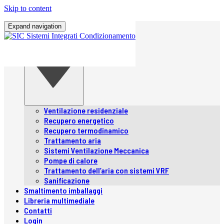
Skip to content
Home
Expand navigation
Chi siamo
Prodotti
Prodotti
Ventilazione residenziale
Recupero energetico
Recupero termodinamico
Trattamento aria
Sistemi Ventilazione Meccanica
Pompe di calore
Trattamento dell’aria con sistemi VRF
Sanificazione
Smaltimento imballaggi
Libreria multimediale
Contatti
Login